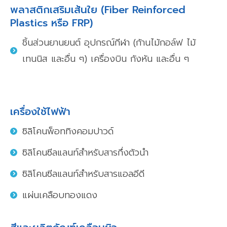
พลาสติกเสริมเส้นใย (Fiber Reinforced
Plastics หรือ FRP)
ชิ้นส่วนยานยนต์ อุปกรณ์กีฬา (ก้านไม้กอล์ฟ ไม้
เทนนิส และอื่น ๆ) เครื่องบิน กังหัน และอื่น ๆ
เครื่องใช้ไฟฟ้า
ซิลิโคนพ็อททิงคอมปาวด์
ซิลิโคนซีลแลนท์สำหรับสารกึ่งตัวนำ
ซิลิโคนซีลแลนท์สำหรับสารแอลอีดี
แผ่นเคลือบทองแดง